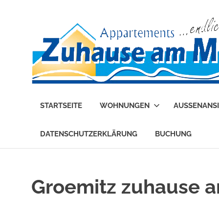
Zum
Inhalt
springen
Grömitz
–
STARTSEITE
WOHNUNGEN
AUSSENANSI
Zuhause
am
Meer
DATENSCHUTZERKLÄRUNG
BUCHUNG
Groemitz zuhause a