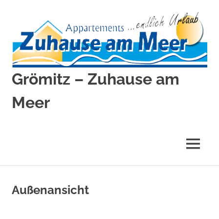
Zum
Inhalt
springen
Grömitz – Zuhause am
Meer
Grömitz
–
Zuhause
MENÜ
am
Meer
Außenansicht