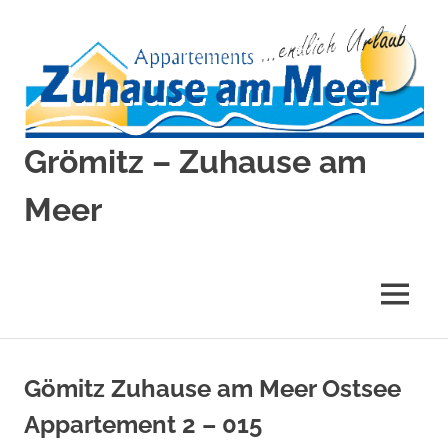
Zum
Inhalt
springen
Grömitz – Zuhause am
Meer
Grömitz
–
Zuhause
MENÜ
am
Meer
Gömitz Zuhause am Meer Ostsee
Appartement 2 – 015